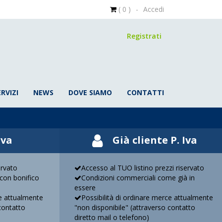
( 0 )
-
Accedi
Registrati
ERVIZI
NEWS
DOVE SIAMO
CONTATTI
Iva
Già cliente P. Iva
ervato
Accesso al TUO listino prezzi riservato
con bonifico
Condizioni commerciali come già in
essere
ce attualmente
Possibilità di ordinare merce attualmente
contatto
"non disponibile" (attraverso contatto
diretto mail o telefono)