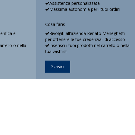
Assistenza personalizzata
Massima autonomia per i tuoi ordini
Cosa fare:
verifica e
Rivolgiti all'azienda Renato Meneghetti
per ottenere le tue credenziali di accesso
carrello o nella
Inserisci i tuoi prodotti nel carrello o nella
tua wishlist
Scrivici