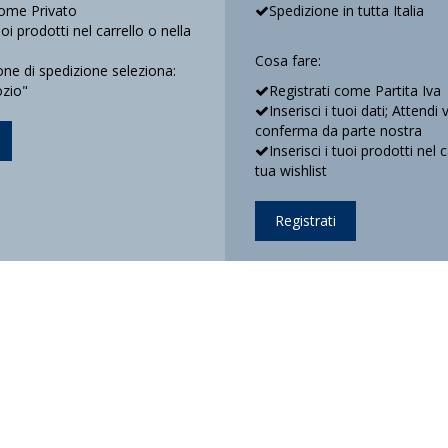
come Privato
Spedizione in tutta Italia
tuoi prodotti nel carrello o nella
Cosa fare:
e di spedizione seleziona:
ozio"
Registrati come Partita Iva
Inserisci i tuoi dati; Attendi 
conferma da parte nostra
Inserisci i tuoi prodotti nel 
tua wishlist
Registrati