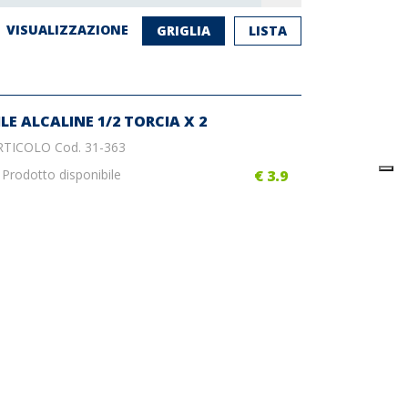
VISUALIZZAZIONE
GRIGLIA
LISTA
ILE ALCALINE 1/2 TORCIA X 2
RTICOLO Cod. 31-363
Prodotto disponibile
€ 3.9
ILE ALCALINE TORCIA X 2 PZ.
RTICOLO Cod. 31-367
Prodotto non disponibile
€ 4.23