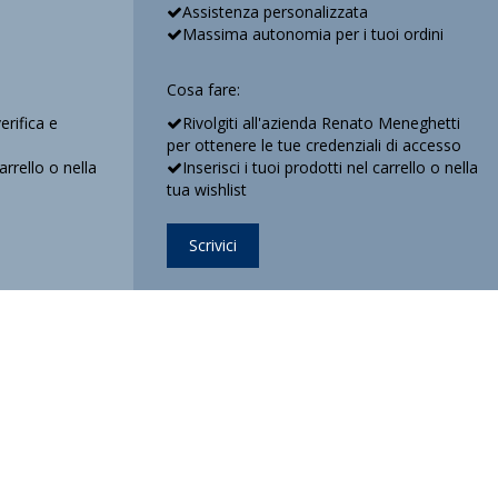
Assistenza personalizzata
Massima autonomia per i tuoi ordini
Cosa fare:
verifica e
Rivolgiti all'azienda Renato Meneghetti
per ottenere le tue credenziali di accesso
carrello o nella
Inserisci i tuoi prodotti nel carrello o nella
tua wishlist
Scrivici