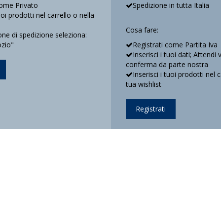
come Privato
Spedizione in tutta Italia
tuoi prodotti nel carrello o nella
Cosa fare:
e di spedizione seleziona:
ozio"
Registrati come Partita Iva
Inserisci i tuoi dati; Attendi 
conferma da parte nostra
Inserisci i tuoi prodotti nel 
tua wishlist
Registrati