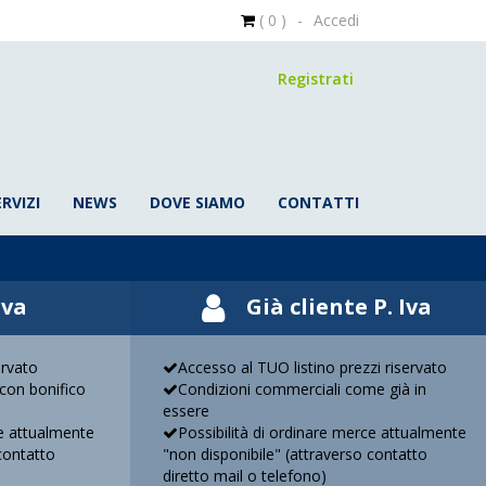
( 0 )
-
Accedi
Registrati
ERVIZI
NEWS
DOVE SIAMO
CONTATTI
Iva
Già cliente P. Iva
ervato
Accesso al TUO listino prezzi riservato
con bonifico
Condizioni commerciali come già in
essere
ce attualmente
Possibilità di ordinare merce attualmente
contatto
"non disponibile" (attraverso contatto
diretto mail o telefono)