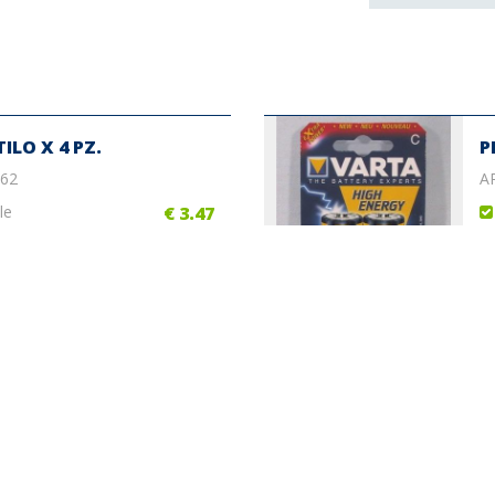
ILO X 4 PZ.
P
362
A
le
€ 3.47
NI STILO X 4 PZ.
P
366
A
le
€ 3.29