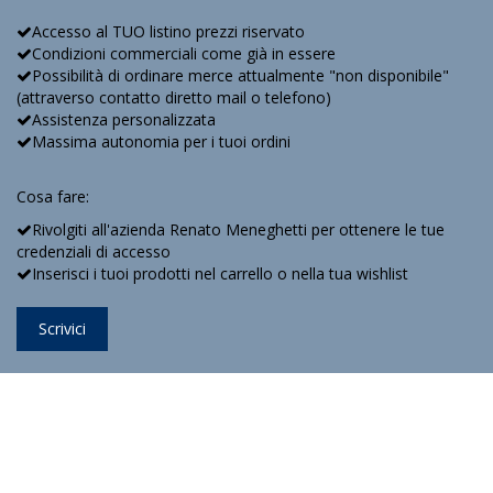
Accesso al TUO listino prezzi riservato
Condizioni commerciali come già in essere
Possibilità di ordinare merce attualmente "non disponibile"
(attraverso contatto diretto mail o telefono)
Assistenza personalizzata
Massima autonomia per i tuoi ordini
Cosa fare:
Rivolgiti all'azienda Renato Meneghetti per ottenere le tue
credenziali di accesso
Inserisci i tuoi prodotti nel carrello o nella tua wishlist
Scrivici