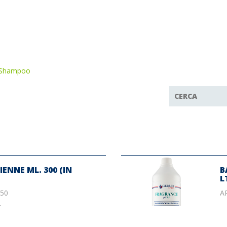
Shampoo
ENNE ML. 300 (IN
B
L
050
A
le
€ 3.47