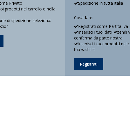
come Privato
Spedizione in tutta Italia
tuoi prodotti nel carrello o nella
Cosa fare:
e di spedizione seleziona:
ozio"
Registrati come Partita Iva
Inserisci i tuoi dati; Attendi 
conferma da parte nostra
Inserisci i tuoi prodotti nel 
tua wishlist
Registrati