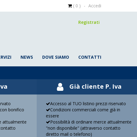
( 0 )
-
Accedi
Registrati
ERVIZI
NEWS
DOVE SIAMO
CONTATTI
Iva
Già cliente P. Iva
ervato
Accesso al TUO listino prezzi riservato
con bonifico
Condizioni commerciali come già in
essere
ce attualmente
Possibilità di ordinare merce attualmente
contatto
"non disponibile" (attraverso contatto
diretto mail o telefono)