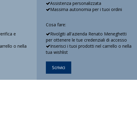
Assistenza personalizzata
Massima autonomia per i tuoi ordini
Cosa fare:
verifica e
Rivolgiti all'azienda Renato Meneghetti
per ottenere le tue credenziali di accesso
carrello o nella
Inserisci i tuoi prodotti nel carrello o nella
tua wishlist
Scrivici