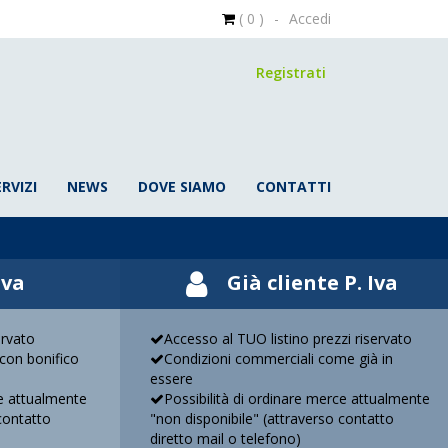
( 0 )
-
Accedi
Registrati
ERVIZI
NEWS
DOVE SIAMO
CONTATTI
Iva
Già cliente P. Iva
ervato
Accesso al TUO listino prezzi riservato
con bonifico
Condizioni commerciali come già in
essere
ce attualmente
Possibilità di ordinare merce attualmente
contatto
"non disponibile" (attraverso contatto
diretto mail o telefono)