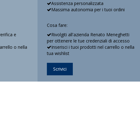
Assistenza personalizzata
Massima autonomia per i tuoi ordini
Cosa fare:
verifica e
Rivolgiti all'azienda Renato Meneghetti
per ottenere le tue credenziali di accesso
carrello o nella
Inserisci i tuoi prodotti nel carrello o nella
tua wishlist
Scrivici