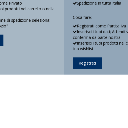
come Privato
Spedizione in tutta Italia
tuoi prodotti nel carrello o nella
Cosa fare:
e di spedizione seleziona:
ozio"
Registrati come Partita Iva
Inserisci i tuoi dati; Attendi 
conferma da parte nostra
Inserisci i tuoi prodotti nel 
tua wishlist
Registrati