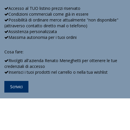
Accesso al TUO listino prezzi riservato
Condizioni commerciali come già in essere
Possibilità di ordinare merce attualmente "non disponibile"
(attraverso contatto diretto mail o telefono)
Assistenza personalizzata
Massima autonomia per i tuoi ordini
Cosa fare:
Rivolgiti all'azienda Renato Meneghetti per ottenere le tue
credenziali di accesso
Inserisci i tuoi prodotti nel carrello o nella tua wishlist
Scrivici