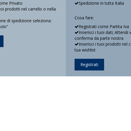
come Privato
Spedizione in tutta Italia
tuoi prodotti nel carrello o nella
Cosa fare:
e di spedizione seleziona:
ozio"
Registrati come Partita Iva
Inserisci i tuoi dati; Attendi 
conferma da parte nostra
Inserisci i tuoi prodotti nel 
tua wishlist
Registrati