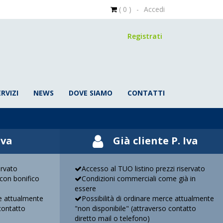
( 0 )
-
Accedi
Registrati
ERVIZI
NEWS
DOVE SIAMO
CONTATTI
Iva
Già cliente P. Iva
ervato
Accesso al TUO listino prezzi riservato
con bonifico
Condizioni commerciali come già in
essere
ce attualmente
Possibilità di ordinare merce attualmente
contatto
"non disponibile" (attraverso contatto
diretto mail o telefono)