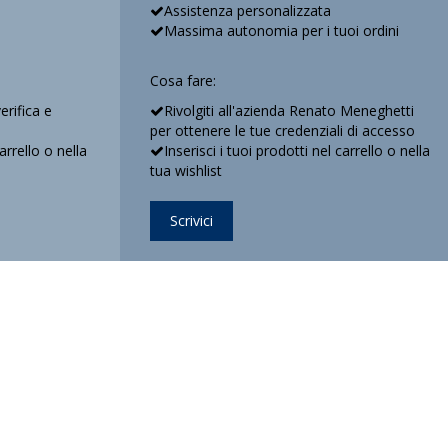
Assistenza personalizzata
Massima autonomia per i tuoi ordini
Cosa fare:
verifica e
Rivolgiti all'azienda Renato Meneghetti
per ottenere le tue credenziali di accesso
carrello o nella
Inserisci i tuoi prodotti nel carrello o nella
tua wishlist
Scrivici