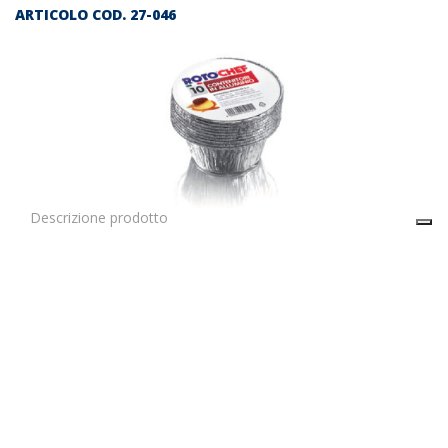
ARTICOLO COD.
27-046
Descrizione prodotto
Contenitori alluminio C10 x 10 pz.-1 por diam. 8 cm.
Il prezzo indicato in questa pagina si riferisce al singolo
articolo.
E’ possibile ordinare un cartone inserendo nel carrello 48
articoli.
Contenitore per alimenti in alluminio, coppetta
Diametro: 8 cm