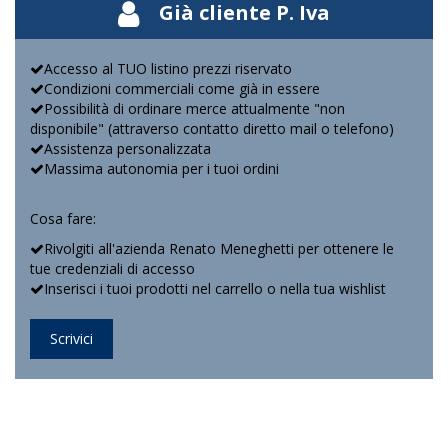
Già cliente P. Iva
Accesso al TUO listino prezzi riservato
Condizioni commerciali come già in essere
Possibilità di ordinare merce attualmente "non
disponibile" (attraverso contatto diretto mail o telefono)
Assistenza personalizzata
Massima autonomia per i tuoi ordini
Cosa fare:
Rivolgiti all'azienda Renato Meneghetti per ottenere le
tue credenziali di accesso
Inserisci i tuoi prodotti nel carrello o nella tua wishlist
Scrivici