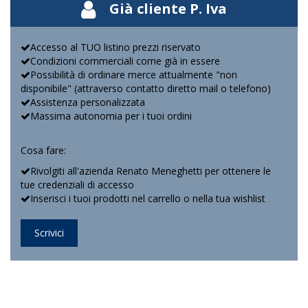
Già cliente P. Iva
Accesso al TUO listino prezzi riservato
Condizioni commerciali come già in essere
Possibilità di ordinare merce attualmente "non
disponibile" (attraverso contatto diretto mail o telefono)
Assistenza personalizzata
Massima autonomia per i tuoi ordini
Cosa fare:
Rivolgiti all'azienda Renato Meneghetti per ottenere le
tue credenziali di accesso
Inserisci i tuoi prodotti nel carrello o nella tua wishlist
Scrivici