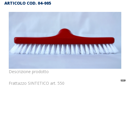
ARTICOLO COD.
04-005
Descrizione prodotto
Frattazzo SINTETICO art. 550
Il prezzo indicato in questa pagina si riferisce al singolo
articolo.
E’ possibile ordinare un cartone inserendo nel carrello 12
articoli.
Frattazzo per pavimenti in monofilo sintetico, assicella in