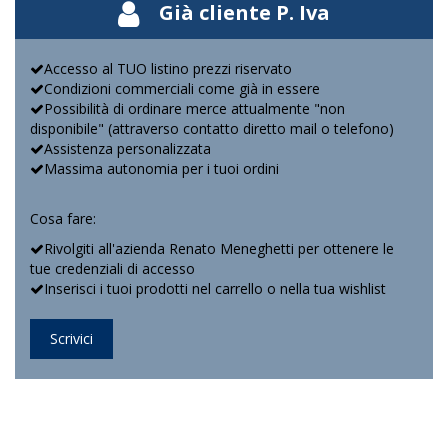
Già cliente P. Iva
Accesso al TUO listino prezzi riservato
Condizioni commerciali come già in essere
Possibilità di ordinare merce attualmente "non
disponibile" (attraverso contatto diretto mail o telefono)
Assistenza personalizzata
Massima autonomia per i tuoi ordini
Cosa fare:
Rivolgiti all'azienda Renato Meneghetti per ottenere le
tue credenziali di accesso
Inserisci i tuoi prodotti nel carrello o nella tua wishlist
Scrivici