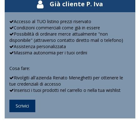
Già cliente P. Iva
Accesso al TUO listino prezzi riservato
Condizioni commerciali come già in essere
Possibilità di ordinare merce attualmente "non
disponibile" (attraverso contatto diretto mail o telefono)
Assistenza personalizzata
Massima autonomia per i tuoi ordini
Cosa fare:
Rivolgiti all'azienda Renato Meneghetti per ottenere le
tue credenziali di accesso
Inserisci i tuoi prodotti nel carrello o nella tua wishlist
Scrivici