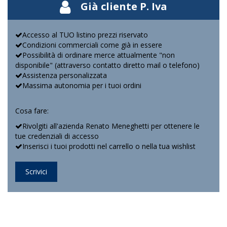
Già cliente P. Iva
Accesso al TUO listino prezzi riservato
Condizioni commerciali come già in essere
Possibilità di ordinare merce attualmente "non
disponibile" (attraverso contatto diretto mail o telefono)
Assistenza personalizzata
Massima autonomia per i tuoi ordini
Cosa fare:
Rivolgiti all'azienda Renato Meneghetti per ottenere le
tue credenziali di accesso
Inserisci i tuoi prodotti nel carrello o nella tua wishlist
Scrivici