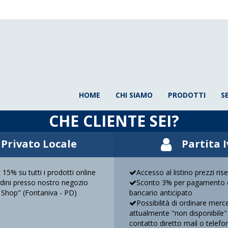
HOME
CHI SIAMO
PRODOTTI
S
CHE CLIENTE SEI?
Privato Locale
Partita 
 15% su tutti i prodotti online
Accesso al listino prezzi ris
ordini presso nostro negozio
Sconto 3% per pagamento c
 Shop" (Fontaniva - PD)
bancario anticipato
Possibilità di ordinare merc
attualmente "non disponibile"
contatto diretto mail o telefo