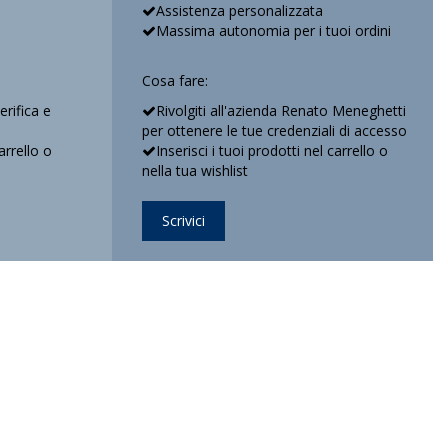
Assistenza personalizzata
Massima autonomia per i tuoi ordini
Cosa fare:
verifica e
Rivolgiti all'azienda Renato Meneghetti
per ottenere le tue credenziali di accesso
arrello o
Inserisci i tuoi prodotti nel carrello o
nella tua wishlist
Scrivici