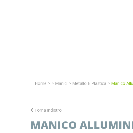
Home
>
>
Manici
>
Metallo E Plastica
>
Manico All
Torna indietro
MANICO ALLUMINIO