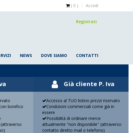
( 0 )
-
Accedi
Registrati
ERVIZI
NEWS
DOVE SIAMO
CONTATTI
Iva
Già cliente P. Iva
ervato
Accesso al TUO listino prezzi riservato
on bonifico
Condizioni commerciali come già in
essere
e
Possibilità di ordinare merce
 (attraverso
attualmente "non disponibile" (attraverso
no)
contatto diretto mail o telefono)