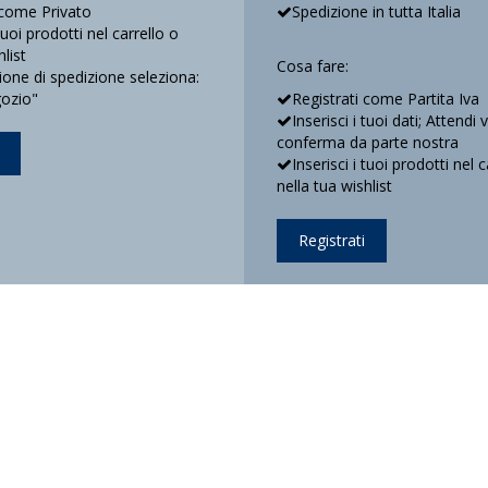
 come Privato
Spedizione in tutta Italia
 tuoi prodotti nel carrello o
hlist
Cosa fare:
ne di spedizione seleziona:
gozio"
Registrati come Partita Iva
Inserisci i tuoi dati; Attendi 
conferma da parte nostra
Inserisci i tuoi prodotti nel c
nella tua wishlist
Registrati