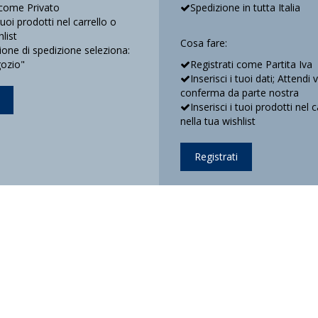
 come Privato
Spedizione in tutta Italia
 tuoi prodotti nel carrello o
hlist
Cosa fare:
ne di spedizione seleziona:
gozio"
Registrati come Partita Iva
Inserisci i tuoi dati; Attendi 
conferma da parte nostra
Inserisci i tuoi prodotti nel c
nella tua wishlist
Registrati