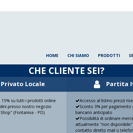
HOME
CHI SIAMO
PRODOTTI
S
CHE CLIENTE SEI?
Privato Locale
Partita 
 15% su tutti i prodotti online
Accesso al listino prezzi ris
ordini presso nostro negozio
Sconto 3% per pagamento c
 Shop" (Fontaniva - PD)
bancario anticipato
Possibilità di ordinare merc
attualmente "non disponibile"
contatto diretto mail o telefo