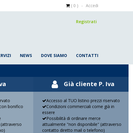
( 0 )
-
Accedi
Registrati
ERVIZI
NEWS
DOVE SIAMO
CONTATTI
Iva
Già cliente P. Iva
ervato
Accesso al TUO listino prezzi riservato
on bonifico
Condizioni commerciali come già in
essere
e
Possibilità di ordinare merce
 (attraverso
attualmente "non disponibile" (attraverso
no)
contatto diretto mail o telefono)