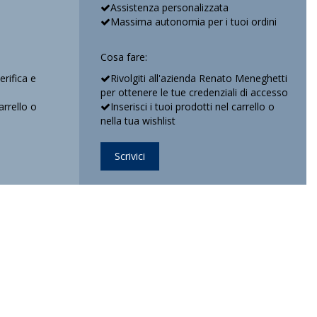
Assistenza personalizzata
Massima autonomia per i tuoi ordini
Cosa fare:
verifica e
Rivolgiti all'azienda Renato Meneghetti
per ottenere le tue credenziali di accesso
arrello o
Inserisci i tuoi prodotti nel carrello o
nella tua wishlist
Scrivici