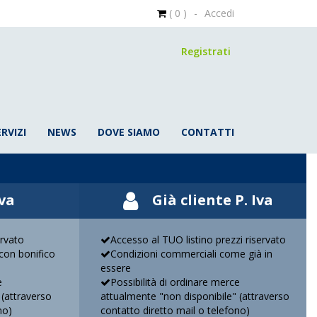
( 0 )
-
Accedi
Registrati
ERVIZI
NEWS
DOVE SIAMO
CONTATTI
Iva
Già cliente P. Iva
ervato
Accesso al TUO listino prezzi riservato
on bonifico
Condizioni commerciali come già in
essere
e
Possibilità di ordinare merce
 (attraverso
attualmente "non disponibile" (attraverso
no)
contatto diretto mail o telefono)