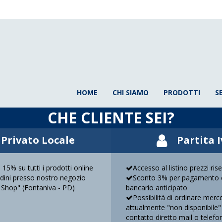
HOME
CHI SIAMO
PRODOTTI
S
CHE CLIENTE SEI?
Privato Locale
Partita 
 15% su tutti i prodotti online
Accesso al listino prezzi ris
ordini presso nostro negozio
Sconto 3% per pagamento c
 Shop" (Fontaniva - PD)
bancario anticipato
Possibilità di ordinare merc
attualmente "non disponibile"
contatto diretto mail o telefo