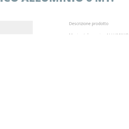
Descrizione prodotto
Manico telescopico ALLUMINIO 
Il prezzo indicato in questa pagina
E’ possibile ordinare un mazzo in
Prodotto disponibile
€
45.74
IVA COMPRESA
* Se hai una P.iva:
- Per visualizzare i prezzi a te riser
accedi all'area riservata o registra