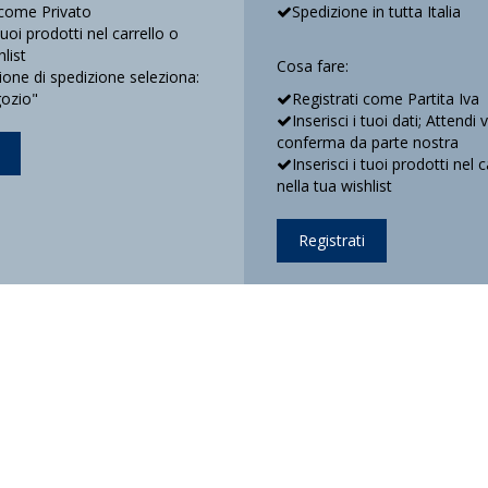
 come Privato
Spedizione in tutta Italia
 tuoi prodotti nel carrello o
hlist
Cosa fare:
ne di spedizione seleziona:
gozio"
Registrati come Partita Iva
Inserisci i tuoi dati; Attendi 
conferma da parte nostra
Inserisci i tuoi prodotti nel c
nella tua wishlist
Registrati