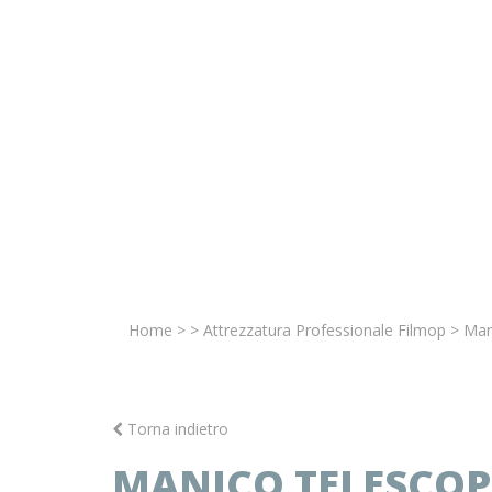
Home
>
>
Attrezzatura Professionale Filmop
>
Man
Torna indietro
MANICO TELESCOP