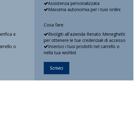
Assistenza personalizzata
Massima autonomia per i tuoi ordini
Cosa fare:
verifica e
Rivolgiti all'azienda Renato Meneghetti
per ottenere le tue credenziali di accesso
arrello o
Inserisci i tuoi prodotti nel carrello o
nella tua wishlist
Scrivici