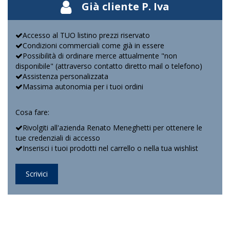
Già cliente P. Iva
Accesso al TUO listino prezzi riservato
Condizioni commerciali come già in essere
Possibilità di ordinare merce attualmente "non
disponibile" (attraverso contatto diretto mail o telefono)
Assistenza personalizzata
Massima autonomia per i tuoi ordini
Cosa fare:
Rivolgiti all'azienda Renato Meneghetti per ottenere le
tue credenziali di accesso
Inserisci i tuoi prodotti nel carrello o nella tua wishlist
Scrivici