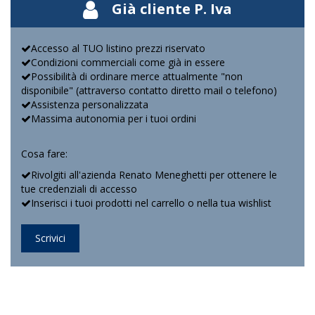
Già cliente P. Iva
Accesso al TUO listino prezzi riservato
Condizioni commerciali come già in essere
Possibilità di ordinare merce attualmente "non
disponibile" (attraverso contatto diretto mail o telefono)
Assistenza personalizzata
Massima autonomia per i tuoi ordini
Cosa fare:
Rivolgiti all'azienda Renato Meneghetti per ottenere le
tue credenziali di accesso
Inserisci i tuoi prodotti nel carrello o nella tua wishlist
Scrivici