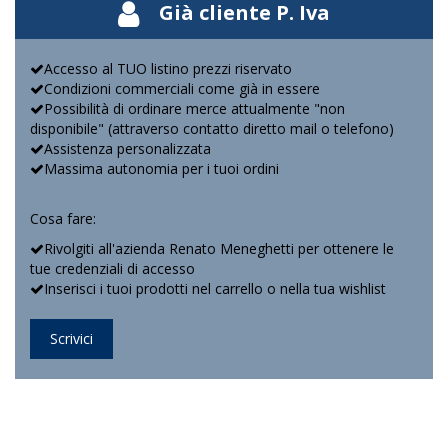
Già cliente P. Iva
Accesso al TUO listino prezzi riservato
Condizioni commerciali come già in essere
Possibilità di ordinare merce attualmente "non
disponibile" (attraverso contatto diretto mail o telefono)
Assistenza personalizzata
Massima autonomia per i tuoi ordini
Cosa fare:
Rivolgiti all'azienda Renato Meneghetti per ottenere le
tue credenziali di accesso
Inserisci i tuoi prodotti nel carrello o nella tua wishlist
Scrivici