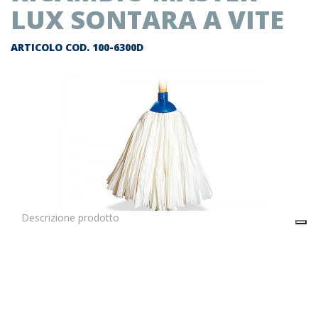
LUX SONTARA A VITE
ARTICOLO COD.
100-6300D
Descrizione prodotto
Ricambio master lux SONTARA a vite
Il prezzo indicato in questa pagina si riferisce al singolo
articolo.
E’ possibile ordinare un cartone inserendo nel carrello 50
articoli.