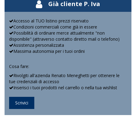
Già cliente P. Iva
Accesso al TUO listino prezzi riservato
Condizioni commerciali come già in essere
Possibilità di ordinare merce attualmente "non
disponibile" (attraverso contatto diretto mail o telefono)
Assistenza personalizzata
Massima autonomia per i tuoi ordini
Cosa fare:
Rivolgiti all'azienda Renato Meneghetti per ottenere le
tue credenziali di accesso
Inserisci i tuoi prodotti nel carrello o nella tua wishlist
Scrivici