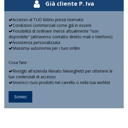
Già cliente P. Iva
Accesso al TUO listino prezzi riservato
Condizioni commerciali come già in essere
Possibilità di ordinare merce attualmente "non
disponibile" (attraverso contatto diretto mail o telefono)
Assistenza personalizzata
Massima autonomia per i tuoi ordini
Cosa fare:
Rivolgiti all'azienda Renato Meneghetti per ottenere le
tue credenziali di accesso
Inserisci i tuoi prodotti nel carrello o nella tua wishlist
Scrivici