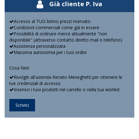
Già cliente P. Iva
Accesso al TUO listino prezzi riservato
Condizioni commerciali come già in essere
Possibilità di ordinare merce attualmente "non
disponibile" (attraverso contatto diretto mail o telefono)
Assistenza personalizzata
Massima autonomia per i tuoi ordini
Cosa fare:
Rivolgiti all'azienda Renato Meneghetti per ottenere le
tue credenziali di accesso
Inserisci i tuoi prodotti nel carrello o nella tua wishlist
Scrivici