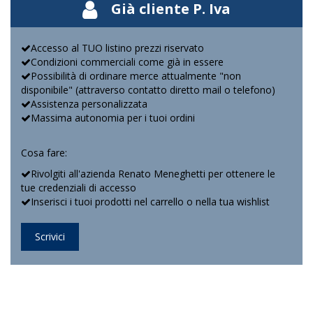
Già cliente P. Iva
Accesso al TUO listino prezzi riservato
Condizioni commerciali come già in essere
Possibilità di ordinare merce attualmente "non
disponibile" (attraverso contatto diretto mail o telefono)
Assistenza personalizzata
Massima autonomia per i tuoi ordini
Cosa fare:
Rivolgiti all'azienda Renato Meneghetti per ottenere le
tue credenziali di accesso
Inserisci i tuoi prodotti nel carrello o nella tua wishlist
Scrivici