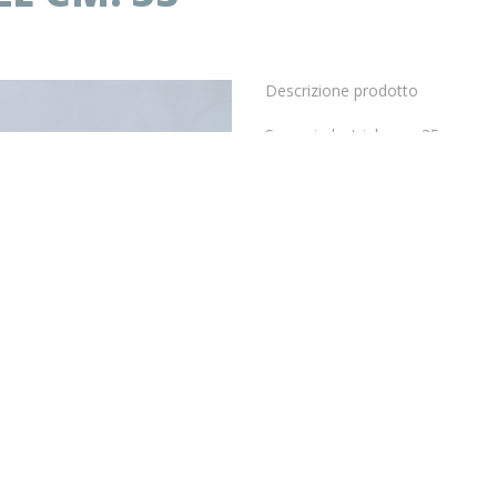
Descrizione prodotto
Scopa industriale cm. 35
Il prezzo indicato in questa pagina
E’ possibile ordinare un cartone i
Scopa in fibra monofilo sintetico
naturale. Setole molto rigide ada
Prodotto disponibile
€
4.83
*
IVA COMPRESA
* Se hai una P.iva:
- Per visualizzare i prezzi a te riser
accedi all'area riservata o registra