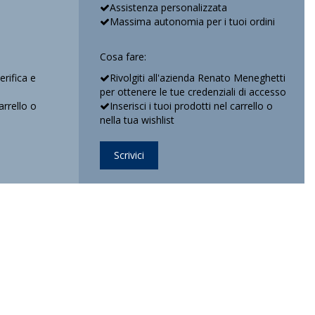
Assistenza personalizzata
Massima autonomia per i tuoi ordini
Cosa fare:
verifica e
Rivolgiti all'azienda Renato Meneghetti
per ottenere le tue credenziali di accesso
arrello o
Inserisci i tuoi prodotti nel carrello o
nella tua wishlist
Scrivici