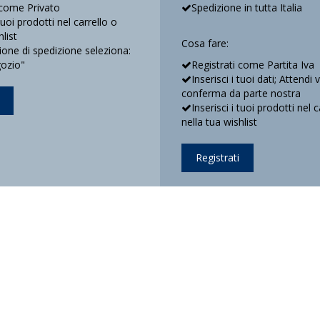
 come Privato
Spedizione in tutta Italia
 tuoi prodotti nel carrello o
hlist
Cosa fare:
ne di spedizione seleziona:
gozio"
Registrati come Partita Iva
Inserisci i tuoi dati; Attendi 
conferma da parte nostra
Inserisci i tuoi prodotti nel c
nella tua wishlist
Registrati