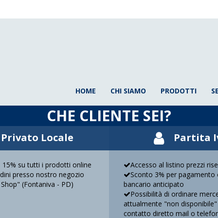
HOME
CHI SIAMO
PRODOTTI
S
CHE CLIENTE SEI?
Privato Locale
Partita 
 15% su tutti i prodotti online
Accesso al listino prezzi ris
ordini presso nostro negozio
Sconto 3% per pagamento c
 Shop" (Fontaniva - PD)
bancario anticipato
Possibilità di ordinare merc
attualmente "non disponibile"
contatto diretto mail o telefo