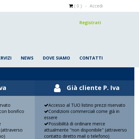
( 0 )
-
Accedi
Registrati
ERVIZI
NEWS
DOVE SIAMO
CONTATTI
Iva
Già cliente P. Iva
ervato
Accesso al TUO listino prezzi riservato
on bonifico
Condizioni commerciali come già in
essere
e
Possibilità di ordinare merce
 (attraverso
attualmente "non disponibile" (attraverso
no)
contatto diretto mail o telefono)