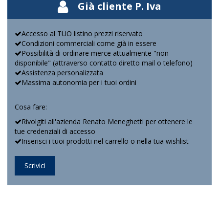
Già cliente P. Iva
Accesso al TUO listino prezzi riservato
Condizioni commerciali come già in essere
Possibilità di ordinare merce attualmente "non
disponibile" (attraverso contatto diretto mail o telefono)
Assistenza personalizzata
Massima autonomia per i tuoi ordini
Cosa fare:
Rivolgiti all'azienda Renato Meneghetti per ottenere le
tue credenziali di accesso
Inserisci i tuoi prodotti nel carrello o nella tua wishlist
Scrivici