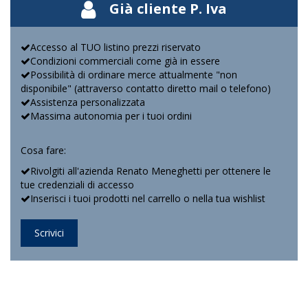
Già cliente P. Iva
Accesso al TUO listino prezzi riservato
Condizioni commerciali come già in essere
Possibilità di ordinare merce attualmente "non
disponibile" (attraverso contatto diretto mail o telefono)
Assistenza personalizzata
Massima autonomia per i tuoi ordini
Cosa fare:
Rivolgiti all'azienda Renato Meneghetti per ottenere le
tue credenziali di accesso
Inserisci i tuoi prodotti nel carrello o nella tua wishlist
Scrivici