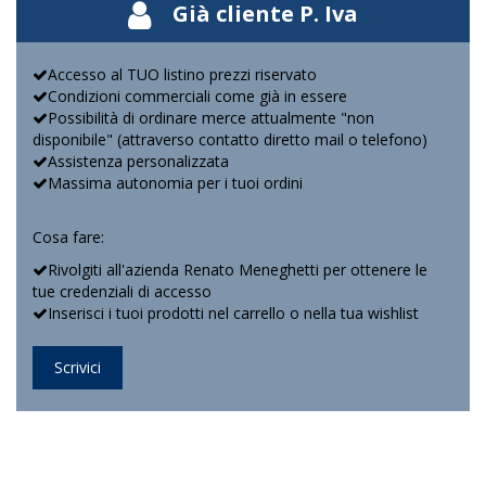
Già cliente P. Iva
Accesso al TUO listino prezzi riservato
Condizioni commerciali come già in essere
Possibilità di ordinare merce attualmente "non
disponibile" (attraverso contatto diretto mail o telefono)
Assistenza personalizzata
Massima autonomia per i tuoi ordini
Cosa fare:
Rivolgiti all'azienda Renato Meneghetti per ottenere le
tue credenziali di accesso
Inserisci i tuoi prodotti nel carrello o nella tua wishlist
Scrivici