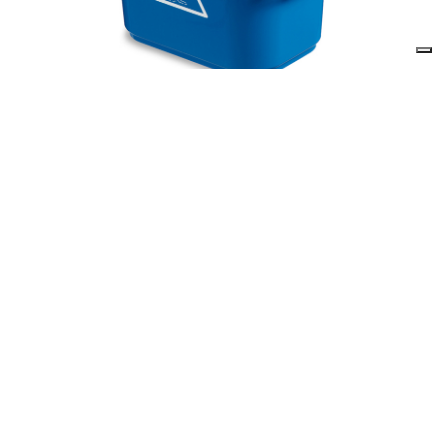
Descrizione prodotto
Secchio lt. 16 in plastica
Il prezzo indicato in questa pagina si riferisce al singolo
articolo.
E’ possibile ordinare un cartone inserendo nel carrello 10
articoli.
Secchio utilizzabile singolarmente o in abbinata con
il relativo strizzino per il lavaggio di pavimenti in
piccoli ambienti
Caratteristiche
- Prodotto in materiale plastico antiurto e riciclabile
- Bordino salvafondo e manico in plastica
- Serigrafia "attenzione pavimento pagnato"