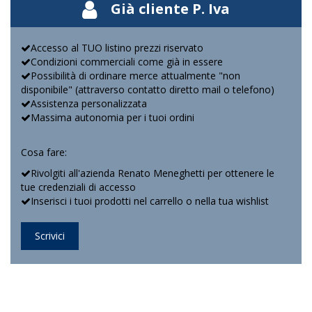
Già cliente P. Iva
Accesso al TUO listino prezzi riservato
Condizioni commerciali come già in essere
Possibilità di ordinare merce attualmente "non
disponibile" (attraverso contatto diretto mail o telefono)
Assistenza personalizzata
Massima autonomia per i tuoi ordini
Cosa fare:
Rivolgiti all'azienda Renato Meneghetti per ottenere le
tue credenziali di accesso
Inserisci i tuoi prodotti nel carrello o nella tua wishlist
Scrivici