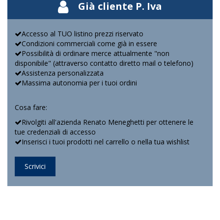
Già cliente P. Iva
Accesso al TUO listino prezzi riservato
Condizioni commerciali come già in essere
Possibilità di ordinare merce attualmente "non
disponibile" (attraverso contatto diretto mail o telefono)
Assistenza personalizzata
Massima autonomia per i tuoi ordini
Cosa fare:
Rivolgiti all'azienda Renato Meneghetti per ottenere le
tue credenziali di accesso
Inserisci i tuoi prodotti nel carrello o nella tua wishlist
Scrivici