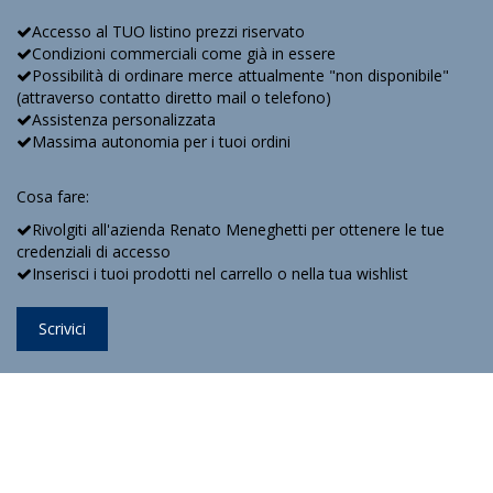
Accesso al TUO listino prezzi riservato
Condizioni commerciali come già in essere
Possibilità di ordinare merce attualmente "non disponibile"
(attraverso contatto diretto mail o telefono)
Assistenza personalizzata
Massima autonomia per i tuoi ordini
Cosa fare:
Rivolgiti all'azienda Renato Meneghetti per ottenere le tue
credenziali di accesso
Inserisci i tuoi prodotti nel carrello o nella tua wishlist
Scrivici