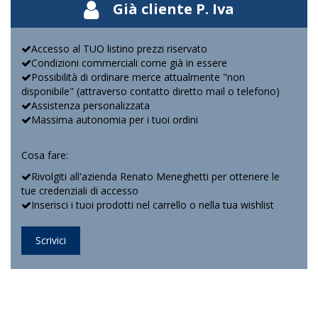
Già cliente P. Iva
Accesso al TUO listino prezzi riservato
Condizioni commerciali come già in essere
Possibilità di ordinare merce attualmente "non
disponibile" (attraverso contatto diretto mail o telefono)
Assistenza personalizzata
Massima autonomia per i tuoi ordini
Cosa fare:
Rivolgiti all'azienda Renato Meneghetti per ottenere le
tue credenziali di accesso
Inserisci i tuoi prodotti nel carrello o nella tua wishlist
Scrivici