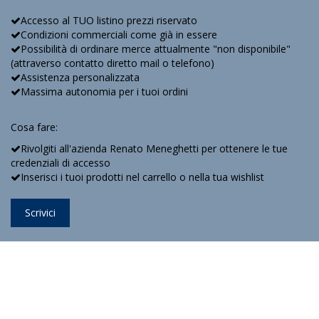
Accesso al TUO listino prezzi riservato
Condizioni commerciali come già in essere
Possibilità di ordinare merce attualmente "non disponibile"
(attraverso contatto diretto mail o telefono)
Assistenza personalizzata
Massima autonomia per i tuoi ordini
Cosa fare:
Rivolgiti all'azienda Renato Meneghetti per ottenere le tue
credenziali di accesso
Inserisci i tuoi prodotti nel carrello o nella tua wishlist
Scrivici