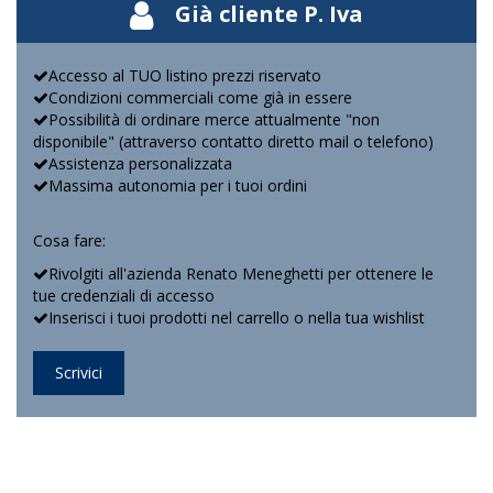
Già cliente P. Iva
Accesso al TUO listino prezzi riservato
Condizioni commerciali come già in essere
Possibilità di ordinare merce attualmente "non
disponibile" (attraverso contatto diretto mail o telefono)
Assistenza personalizzata
Massima autonomia per i tuoi ordini
Cosa fare:
Rivolgiti all'azienda Renato Meneghetti per ottenere le
tue credenziali di accesso
Inserisci i tuoi prodotti nel carrello o nella tua wishlist
Scrivici