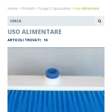
Home
>
Prodotti
>
Scope E Spazzoloni
>
Uso Alimentare
USO ALIMENTARE
ARTICOLI TROVATI:
16