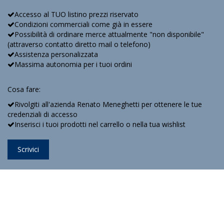
Accesso al TUO listino prezzi riservato
Condizioni commerciali come già in essere
Possibilità di ordinare merce attualmente "non disponibile"
(attraverso contatto diretto mail o telefono)
Assistenza personalizzata
Massima autonomia per i tuoi ordini
Cosa fare:
Rivolgiti all'azienda Renato Meneghetti per ottenere le tue
credenziali di accesso
Inserisci i tuoi prodotti nel carrello o nella tua wishlist
Scrivici