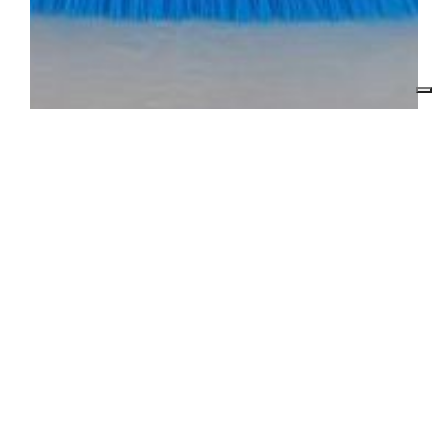
SCOPA PBT BLU CM. 28 RIGIDA ART. 3025
ARTICOLO Cod. 03-101
Prodotto disponibile
€ 8.9