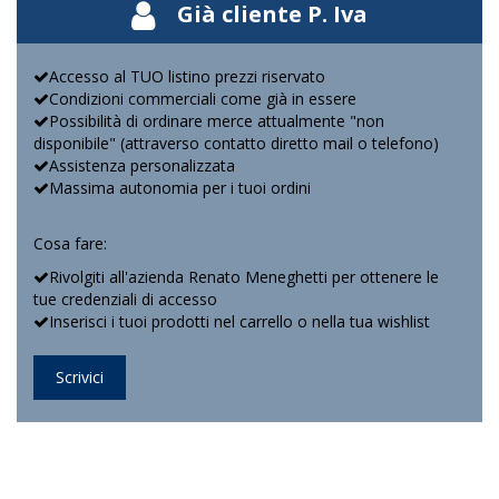
Già cliente P. Iva
Accesso al TUO listino prezzi riservato
Condizioni commerciali come già in essere
Possibilità di ordinare merce attualmente "non
disponibile" (attraverso contatto diretto mail o telefono)
Assistenza personalizzata
Massima autonomia per i tuoi ordini
Cosa fare:
Rivolgiti all'azienda Renato Meneghetti per ottenere le
tue credenziali di accesso
Inserisci i tuoi prodotti nel carrello o nella tua wishlist
Scrivici