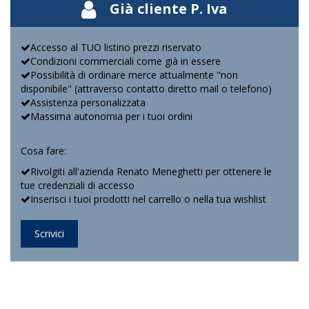
Già cliente P. Iva
Accesso al TUO listino prezzi riservato
Condizioni commerciali come già in essere
Possibilità di ordinare merce attualmente "non
disponibile" (attraverso contatto diretto mail o telefono)
Assistenza personalizzata
Massima autonomia per i tuoi ordini
Cosa fare:
Rivolgiti all'azienda Renato Meneghetti per ottenere le
tue credenziali di accesso
Inserisci i tuoi prodotti nel carrello o nella tua wishlist
Scrivici