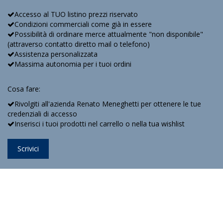
Accesso al TUO listino prezzi riservato
Condizioni commerciali come già in essere
Possibilità di ordinare merce attualmente "non disponibile"
(attraverso contatto diretto mail o telefono)
Assistenza personalizzata
Massima autonomia per i tuoi ordini
Cosa fare:
Rivolgiti all'azienda Renato Meneghetti per ottenere le tue
credenziali di accesso
Inserisci i tuoi prodotti nel carrello o nella tua wishlist
Scrivici