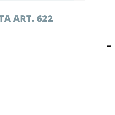
A ART. 622
alata art. 622 luxury
 si riferisce al singolo articolo.
nserendo nel carrello 6 articoli.
in foglietti
x 160