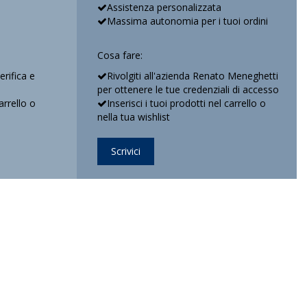
Assistenza personalizzata
Massima autonomia per i tuoi ordini
Cosa fare:
verifica e
Rivolgiti all'azienda Renato Meneghetti
per ottenere le tue credenziali di accesso
arrello o
Inserisci i tuoi prodotti nel carrello o
nella tua wishlist
Scrivici