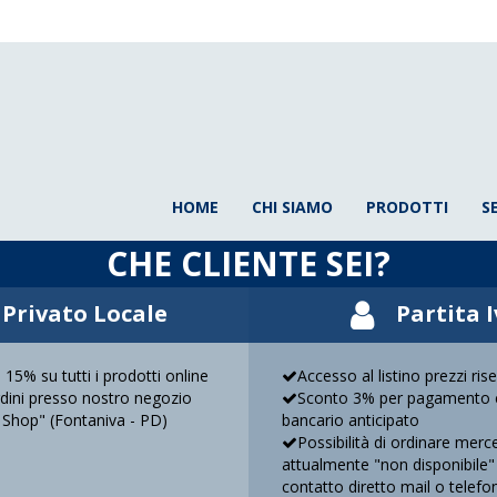
HOME
CHI SIAMO
PRODOTTI
S
CHE CLIENTE SEI?
Privato Locale
Partita 
 15% su tutti i prodotti online
Accesso al listino prezzi ris
ordini presso nostro negozio
Sconto 3% per pagamento c
 Shop" (Fontaniva - PD)
bancario anticipato
Possibilità di ordinare merc
attualmente "non disponibile"
contatto diretto mail o telefo