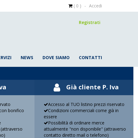
( 0 )
-
Accedi
Registrati
ERVIZI
NEWS
DOVE SIAMO
CONTATTI
Iva
Già cliente P. Iva
ervato
Accesso al TUO listino prezzi riservato
on bonifico
Condizioni commerciali come già in
essere
e
Possibilità di ordinare merce
 (attraverso
attualmente "non disponibile" (attraverso
no)
contatto diretto mail o telefono)