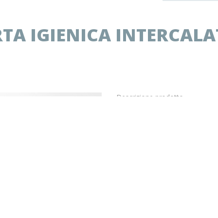
TA IGIENICA INTERCALAT
Descrizione prodotto
Distributore carta igienica interc
Il prezzo indicato in questa pagina
E’ possibile ordinare un cartone i
Dispenser per carta igienica 
Capacità 350 fogli
Dimensioni ( mm): 215 x 125 