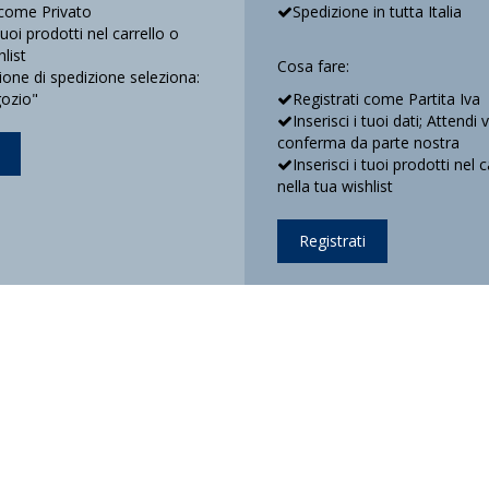
 come Privato
Spedizione in tutta Italia
 tuoi prodotti nel carrello o
hlist
Cosa fare:
ne di spedizione seleziona:
gozio"
Registrati come Partita Iva
Inserisci i tuoi dati; Attendi 
conferma da parte nostra
Inserisci i tuoi prodotti nel c
nella tua wishlist
Registrati