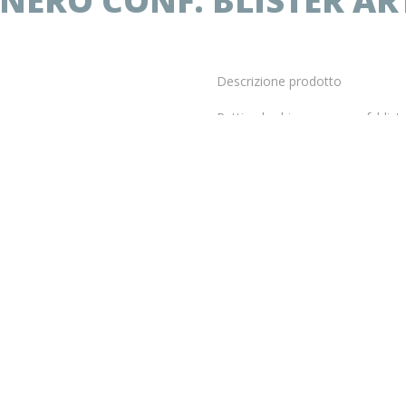
NERO CONF. BLISTER ART
Descrizione prodotto
Pettine barbiere nero conf. blist
Il prezzo indicato in questa pagina
E’ possibile ordinare un cartone i
Prodotto non disponibile
€
1.41
*
IVA COMPRESA
* Se hai una P.iva:
- Per visualizzare i prezzi a te riser
accedi all'area riservata o registra
- Hai urgenza di ricevere questo
prodotto? Scrivici o chiamaci
info@renatomeneghetti.com 049-
59.40.910