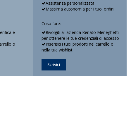
Assistenza personalizzata
Massima autonomia per i tuoi ordini
Cosa fare:
verifica e
Rivolgiti all'azienda Renato Meneghetti
per ottenere le tue credenziali di accesso
arrello o
Inserisci i tuoi prodotti nel carrello o
nella tua wishlist
Scrivici