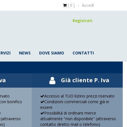
( 0 )
-
Accedi
Registrati
ERVIZI
NEWS
DOVE SIAMO
CONTATTI
Iva
Già cliente P. Iva
ervato
Accesso al TUO listino prezzi riservato
on bonifico
Condizioni commerciali come già in
essere
e
Possibilità di ordinare merce
 (attraverso
attualmente "non disponibile" (attraverso
no)
contatto diretto mail o telefono)