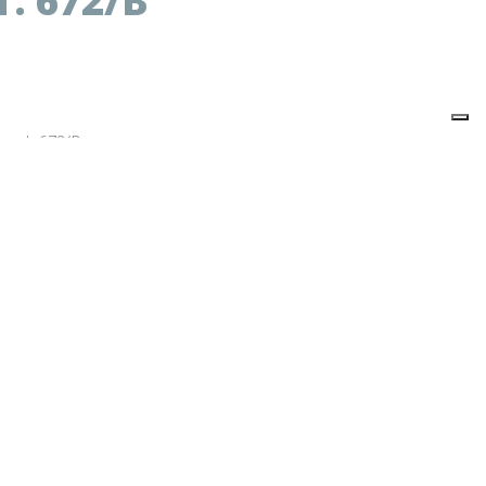
. 672/B
er art. 672/B
 si riferisce al singolo articolo.
nserendo nel carrello 12 articoli.
QUANTITÀ
vati
ti