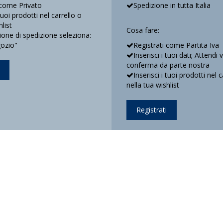
 come Privato
Spedizione in tutta Italia
 tuoi prodotti nel carrello o
hlist
Cosa fare:
ne di spedizione seleziona:
gozio"
Registrati come Partita Iva
Inserisci i tuoi dati; Attendi 
conferma da parte nostra
Inserisci i tuoi prodotti nel c
nella tua wishlist
Registrati