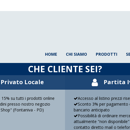
HOME
CHI SIAMO
PRODOTTI
S
CHE CLIENTE SEI?
Privato Locale
Partita 
 15% su tutti i prodotti online
Accesso al listino prezzi ris
ordini presso nostro negozio
Sconto 3% per pagamento c
 Shop" (Fontaniva - PD)
bancario anticipato
Possibilità di ordinare merc
attualmente "non disponibile"
contatto diretto mail o telefo