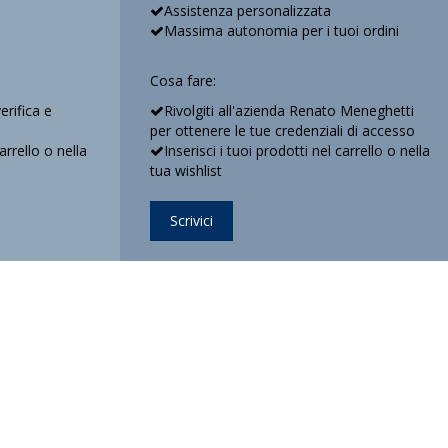
Assistenza personalizzata
Massima autonomia per i tuoi ordini
Cosa fare:
verifica e
Rivolgiti all'azienda Renato Meneghetti
per ottenere le tue credenziali di accesso
carrello o nella
Inserisci i tuoi prodotti nel carrello o nella
tua wishlist
Scrivici