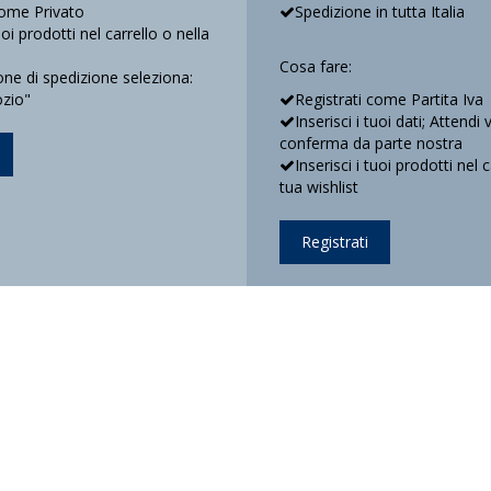
come Privato
Spedizione in tutta Italia
tuoi prodotti nel carrello o nella
Cosa fare:
e di spedizione seleziona:
ozio"
Registrati come Partita Iva
Inserisci i tuoi dati; Attendi 
conferma da parte nostra
Inserisci i tuoi prodotti nel 
tua wishlist
Registrati