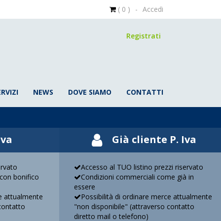
( 0 )
-
Accedi
Registrati
ERVIZI
NEWS
DOVE SIAMO
CONTATTI
Iva
Già cliente P. Iva
ervato
Accesso al TUO listino prezzi riservato
con bonifico
Condizioni commerciali come già in
essere
ce attualmente
Possibilità di ordinare merce attualmente
contatto
"non disponibile" (attraverso contatto
diretto mail o telefono)