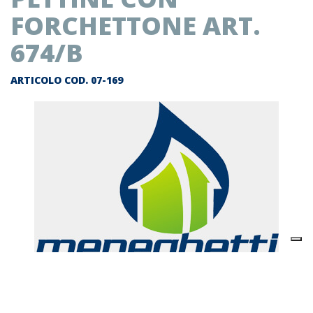
FORCHETTONE ART.
674/B
ARTICOLO COD.
07-169
Descrizione prodotto
Pettine con forchettone art. 674/B