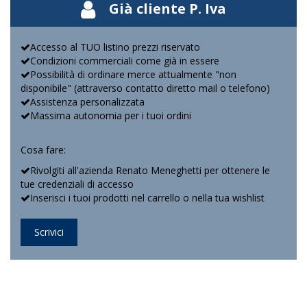
Già cliente P. Iva
Accesso al TUO listino prezzi riservato
Condizioni commerciali come già in essere
Possibilità di ordinare merce attualmente "non
disponibile" (attraverso contatto diretto mail o telefono)
Assistenza personalizzata
Massima autonomia per i tuoi ordini
Cosa fare:
Rivolgiti all'azienda Renato Meneghetti per ottenere le
tue credenziali di accesso
Inserisci i tuoi prodotti nel carrello o nella tua wishlist
Scrivici