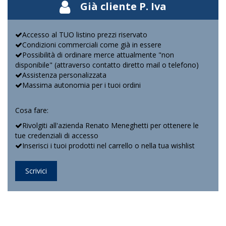
Già cliente P. Iva
Accesso al TUO listino prezzi riservato
Condizioni commerciali come già in essere
Possibilità di ordinare merce attualmente "non
disponibile" (attraverso contatto diretto mail o telefono)
Assistenza personalizzata
Massima autonomia per i tuoi ordini
Cosa fare:
Rivolgiti all'azienda Renato Meneghetti per ottenere le
tue credenziali di accesso
Inserisci i tuoi prodotti nel carrello o nella tua wishlist
Scrivici