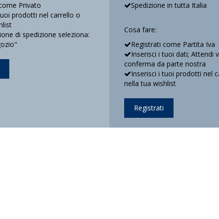
 come Privato
Spedizione in tutta Italia
 tuoi prodotti nel carrello o
hlist
Cosa fare:
ne di spedizione seleziona:
gozio"
Registrati come Partita Iva
Inserisci i tuoi dati; Attendi 
conferma da parte nostra
Inserisci i tuoi prodotti nel c
nella tua wishlist
Registrati