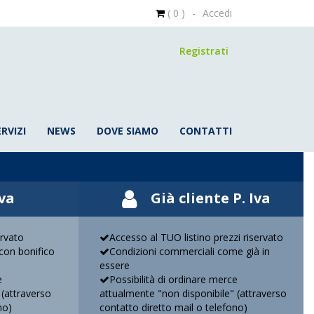
( 0 )
-
Accedi
Registrati
ERVIZI
NEWS
DOVE SIAMO
CONTATTI
Iva
Già cliente P. Iva
ervato
Accesso al TUO listino prezzi riservato
on bonifico
Condizioni commerciali come già in
essere
e
Possibilità di ordinare merce
 (attraverso
attualmente "non disponibile" (attraverso
no)
contatto diretto mail o telefono)