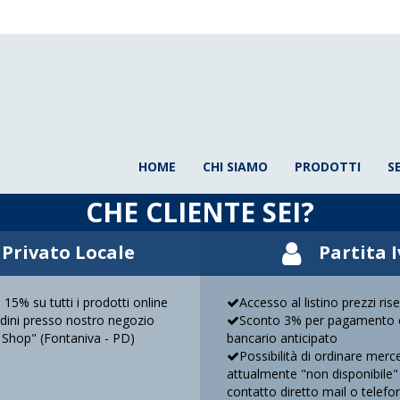
HOME
CHI SIAMO
PRODOTTI
S
CHE CLIENTE SEI?
Privato Locale
Partita 
 15% su tutti i prodotti online
Accesso al listino prezzi ris
ordini presso nostro negozio
Sconto 3% per pagamento c
 Shop" (Fontaniva - PD)
bancario anticipato
Possibilità di ordinare merc
attualmente "non disponibile"
contatto diretto mail o telefo