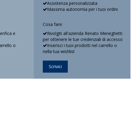
Assistenza personalizzata
Massima autonomia per i tuoi ordini
Cosa fare:
verifica e
Rivolgiti all'azienda Renato Meneghetti
per ottenere le tue credenziali di accesso
arrello o
Inserisci i tuoi prodotti nel carrello o
nella tua wishlist
Scrivici