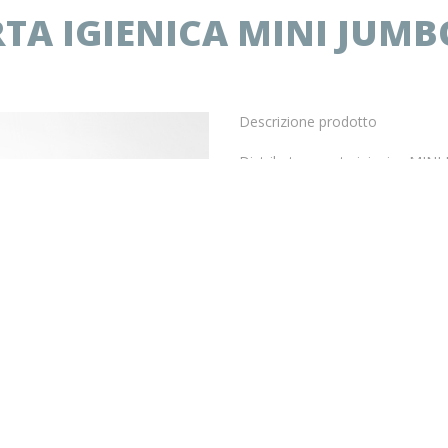
TA IGIENICA MINI JUMBO
Descrizione prodotto
Distributore carta igienica MIN
Il prezzo indicato in questa pagina
E’ possibile ordinare un cartone i
Dispenser per rotolo carta ig
Diametro max rotolo mm.23
Dimensioni ( mm): 273 x 128 
Prodotto disponibile
€
29.06
IVA COMPRESA