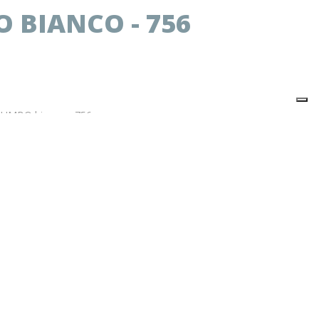
 BIANCO - 756
I JUMBO bianco - 756
 si riferisce al singolo articolo.
nserendo nel carrello 6 articoli.
ienica
0
x 270
QUANTITÀ
*