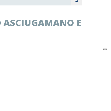
O ASCIUGAMANO E
rotolo asciugamano e "AC" - 516
 si riferisce al singolo articolo.
nserendo nel carrello 4 articoli.
carta piegati a "C", intercalati (circa nr. 300
ppo (max rotolo Ø165 x 240mm.)
x 270