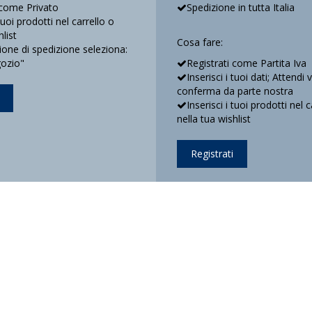
 come Privato
Spedizione in tutta Italia
 tuoi prodotti nel carrello o
hlist
Cosa fare:
ne di spedizione seleziona:
gozio"
Registrati come Partita Iva
Inserisci i tuoi dati; Attendi 
conferma da parte nostra
Inserisci i tuoi prodotti nel c
nella tua wishlist
Registrati