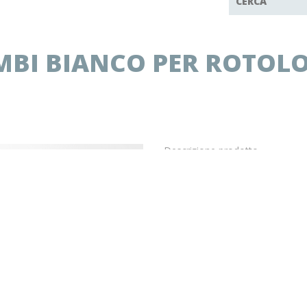
MBI BIANCO PER ROTOL
Descrizione prodotto
Distributore COMBI bianco per 
Il prezzo indicato in questa pagina
E’ possibile ordinare un cartone i
Dispenser per asciugamani in 
fogli "V") o in rotolo a stra
Dimensioni ( mm): 218 x 193 