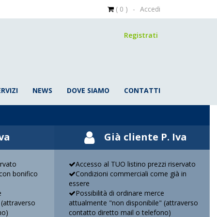
( 0 )
-
Accedi
Registrati
ERVIZI
NEWS
DOVE SIAMO
CONTATTI
Iva
Già cliente P. Iva
ervato
Accesso al TUO listino prezzi riservato
on bonifico
Condizioni commerciali come già in
essere
e
Possibilità di ordinare merce
 (attraverso
attualmente "non disponibile" (attraverso
no)
contatto diretto mail o telefono)