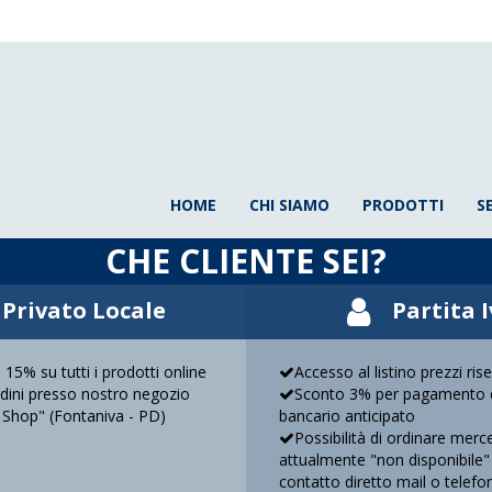
HOME
CHI SIAMO
PRODOTTI
S
CHE CLIENTE SEI?
Privato Locale
Partita 
 15% su tutti i prodotti online
Accesso al listino prezzi ris
ordini presso nostro negozio
Sconto 3% per pagamento c
 Shop" (Fontaniva - PD)
bancario anticipato
Possibilità di ordinare merc
attualmente "non disponibile"
contatto diretto mail o telefo