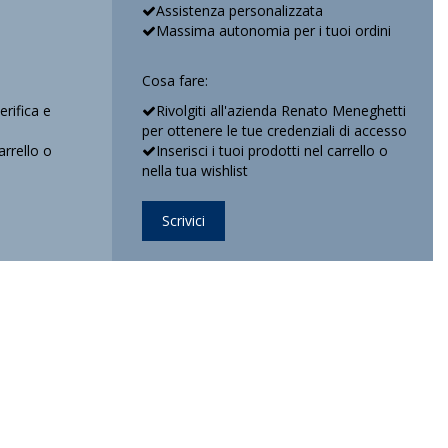
Assistenza personalizzata
Massima autonomia per i tuoi ordini
Cosa fare:
verifica e
Rivolgiti all'azienda Renato Meneghetti
per ottenere le tue credenziali di accesso
arrello o
Inserisci i tuoi prodotti nel carrello o
nella tua wishlist
Scrivici